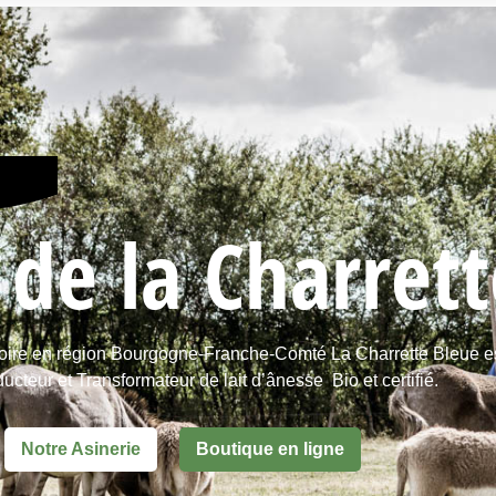
 de la Charret
oire en région Bourgogne-Franche-Comté La Charrette Bleue e
ucteur et Transformateur de lait d’ânesse Bio et certifié.
Notre Asinerie
Boutique en ligne