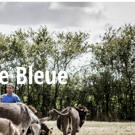
te Bleue
st