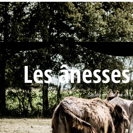
Les ânesses
Située en Saône-et-L
Eleveur, Prod