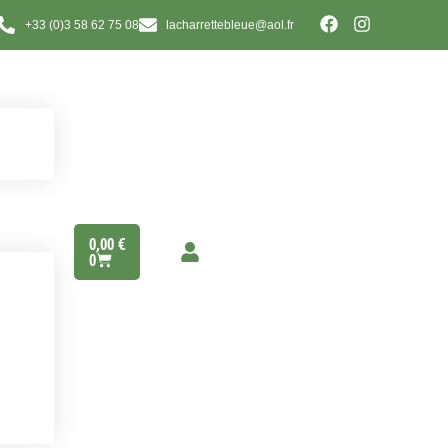
+33 (0)3 58 62 75 08
lacharrettebleue@aol.fr
0,00
€
0