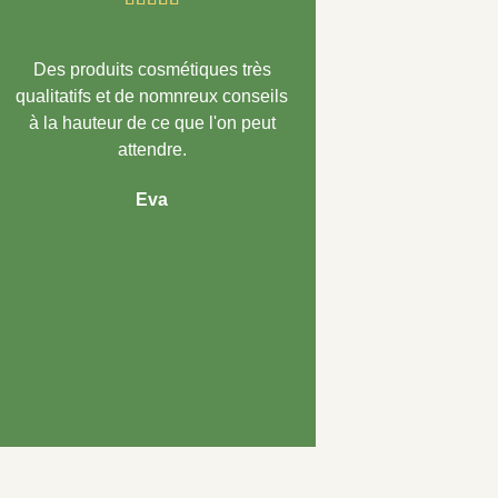
Des produits cosmétiques très
Des produits d'
qualitatifs et de nomnreux conseils
irréprochable !! Se
à la hauteur de ce que l'on peut
top. Tout est fait à
attendre.
traite jusqu'au savo
à eczéma et c'est p
Eva
Antho