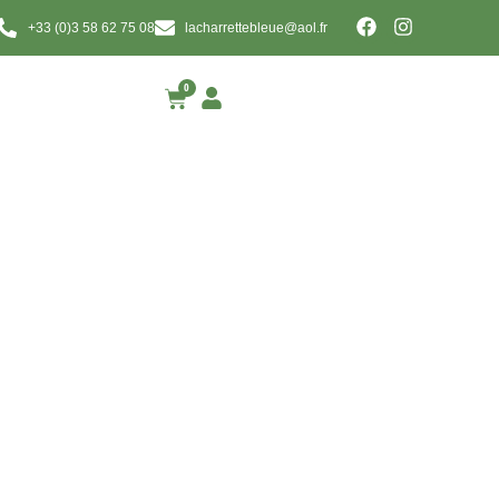
+33 (0)3 58 62 75 08
lacharrettebleue@aol.fr
0